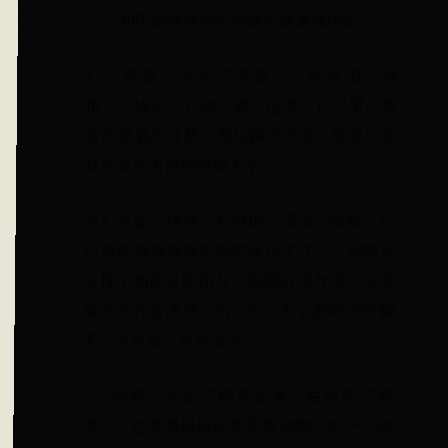
一、利用微信自带的存储空间清理功能
打开微信，进入“设置”，再点击“通
用”，找到“存储空间”选项。在这里，帮
自动帮我们计算出微信聊天记录、缓存以及
其他文件占用的空间大小。
我们点击“缓存”右侧的“清理”按钮，可
以快速清理掉那些临时缓存文件，比如聊天
过程中加载过的图片、视频的缓存等，这些
缓存文件被清理之后，完全不会影响你的聊
天记录查看，非常安全。
2、接着，点击“聊天记录”右侧的“管
理”，这里面保留的就是微信聊天时产生的