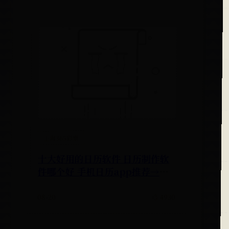
上海365彩票
十大好用的日历软件 日历制作软
件哪个好 手机日历app推荐→榜
中榜
08-20
💨 4930