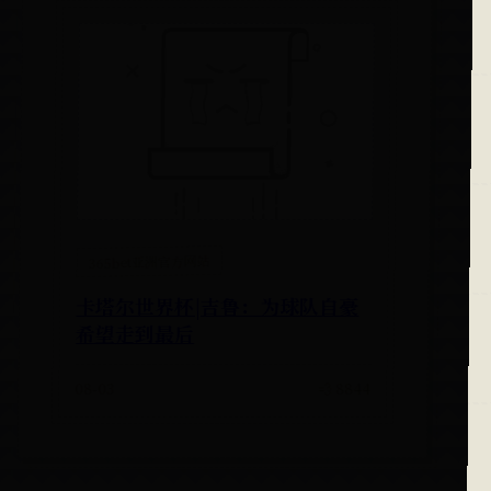
365bet亚洲官方网站
卡塔尔世界杯|吉鲁：为球队自豪
希望走到最后
08-03
💨 8844