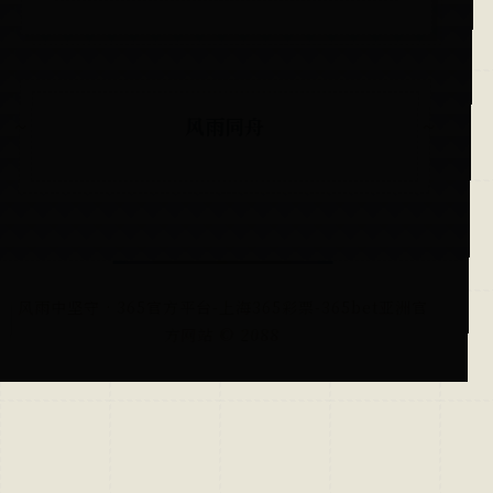
风雨同舟
风雨中坚守 · 365官方平台-上海365彩票-365bet亚洲官
方网站 © 2088