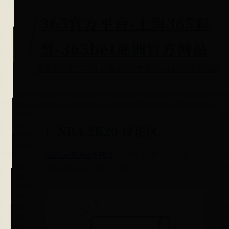
365官方平台-上海365彩
票-365bet亚洲官方网站
首页
365官方平台
上海365彩票
365bet亚洲官方网站
NBA 2K20 讨论区
365bet亚洲官方网站
📜 2025-11-30 20:31:49
✍️ admin
👀 8492
💧 738