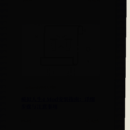
365bet亚洲官方网站
模拟人生4 Mod安装指南：详细
步骤与注意事项
09-05
💨 9215