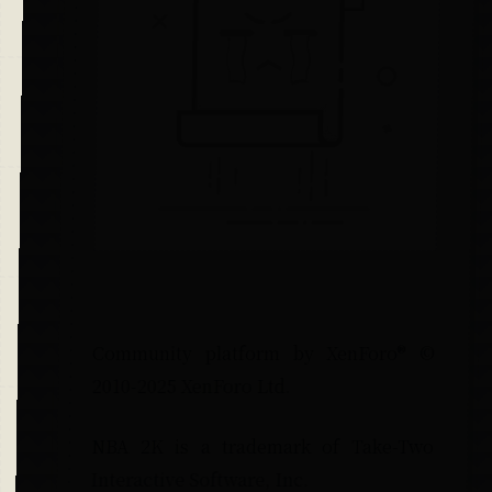
Community platform by XenForo® ©
2010-2025 XenForo Ltd.
NBA 2K is a trademark of Take-Two
Interactive Software, Inc.