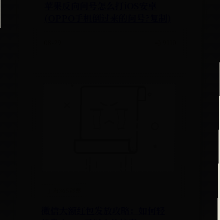
苹果反向问号怎么打iOS安卓
(OPPO手机倒过来的问号?复制)
08-29
💨 9110
上海365彩票
微信大额红包发放攻略：如何轻