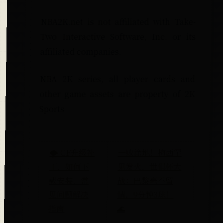
NBA2K.net is not affiliated with Take-
Two Interactive Software, Inc. or its
affiliated companies.
NBA 2K series, all player cards and
other game assets are property of 2K
Sports
🌪️ CF升级补
一败涂地！梅西罕
丁，如何下
见发火，世俱杯大
载安装，常
战：巴黎毫不留
见问题解决
情，9分钟3球！
指南
🌊