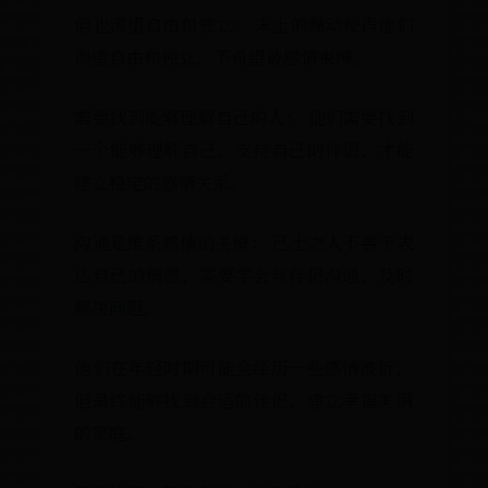
但也渴望自由和独立： 未土的躁动使得他们
渴望自由和独立，不希望被感情束缚。
需要找到能够理解自己的人： 他们需要找到
一个能够理解自己、支持自己的伴侣，才能
建立稳定的感情关系。
沟通是维系感情的关键： 己土之人不善于表
达自己的情感，需要学会与伴侣沟通，及时
解决问题。
他们在年轻时期可能会经历一些感情波折，
但最终能够找到合适的伴侣，建立幸福美满
的家庭。