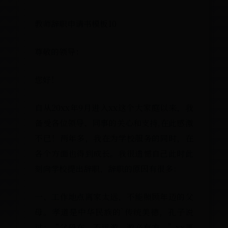
教师辞职申请书模板10
尊敬的领导：
您好！
自从20xx年9月进入xx这个大家庭以来，我
备受各位领导、同事的关心和支持,在此感激
不已！两年多，我在为学校服务的同时，在
各个方面也得到成长。我很遗憾自己此时此
刻向学校提出辞职，辞职的原因有很多：
一、工作地点离家太远，不能照顾年迈的父
母。孝道是中华民族的`传统美德，孔子说
过：“父母在，不远游，游必有方。”xx离