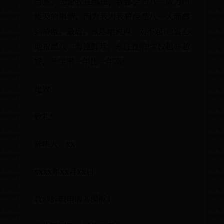
当然，无论我在哪里，我都会为八一
能及的事情，因为我为我曾经是八一
到骄傲。最后，诚恳地说声：对不起!
地祝愿八一力挫群芳，永往直前!学校
好，升学率一年比一年高!
此致
敬礼!
辞职人：xx
xxxx年xx月xx日
教师辞职申请书模板3