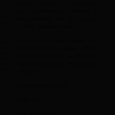
办各一份。我的职衔、工作、居留及医疗等
证件，合同到期时将会上交，俾便注销。目
前借住的团结湖教工宿舍，其入住性质始终
未获解释，何时搬离，听候指示。
再次衷心感谢学院对我的重用与信赖。我与
自己的职称实难匹配，深感惭愧。五年教学
是我弥足珍贵的人生经验，虽以请辞告终，
但我对本院与教学的感情，恐怕比诸位所能
了解的更深。
预先感谢院校领导予以批准。
申请人：XXX
日期：XX年XX月XX日