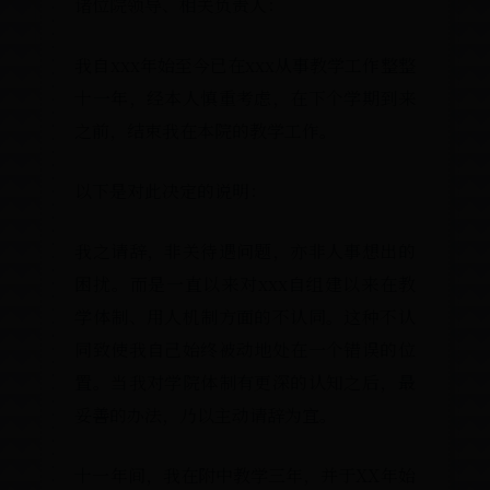
诸位院领导、相关负责人：
我自xxx年始至今已在xxx从事教学工
十一年，经本人慎重考虑，在下个学
之前，结束我在本院的教学工作。
以下是对此决定的说明：
我之请辞，非关待遇问题，亦非人事
困扰。而是一直以来对xxx自组建以
学体制、用人机制方面的不认同。这
同致使我自己始终被动地处在一个错
置。当我对学院体制有更深的认知之后
妥善的办法，乃以主动请辞为宜。
十一年间，我在附中教学三年，并于X