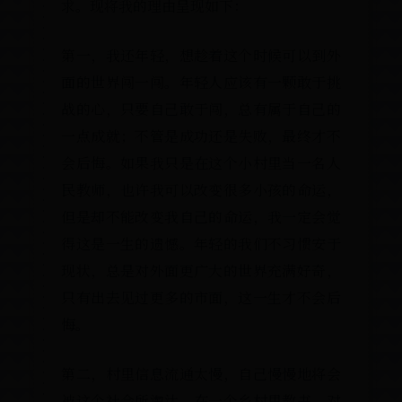
求。现将我的理由呈现如下：
第一，我还年轻，想趁着这个时候可以到
面的世界闯一闯。年轻人应该有一颗敢于
战的心，只要自己敢于闯，总有属于自己
一点成就；不管是成功还是失败，最终才
会后悔。如果我只是在这个小村里当一名
民教师，也许我可以改变很多小孩的命运
但是却不能改变我自己的命运，我一定会
得这是一生的遗憾。年轻的我们不习惯安
现状，总是对外面更广大的世界充满好奇
只有出去见过更多的市面，这一生才不会
悔。
第二，村里信息流通太慢，自己慢慢地将
被这个社会所淘汰。在一个乡村里教书，