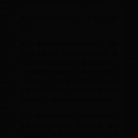
用到为人处世等等，让我学了不少东
但今天我决定选择离开八一，有这
因：
第一：虽然我很尽力的从事教学工作
学还是不如人意，取得的成绩微乎其
负了学校领导对我的期望，我也是很
有时真怀疑自己的能力了。因此，我
不适合在八一工作，再这样下去的话
会影响学校的升学率。在现在如此看
率的环境下，请学校考虑批准我的辞
第二：就是学校的管理。开始的时候
能跟上学校改革的步伐，但越到后面
得难以适应。我想，我是不适应学校