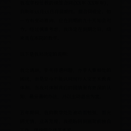
我在学校任教的续签合同(XX年-XX年年)，
到明年xx月xx日将届期终。据合同规定，如
一方有变动意向，应在到期前九十天知会对
方。经过慎重考虑，我决定在到期之日，结
束我在本院的教学。
以下是我对决定的说明：
我之请辞，非关待遇问题，亦非人事相处的
困扰，而是至今不能认同现行人文艺术教育
体制。当我对体制背后的国情渐有更深的认
知，最妥善的办法，乃以主动退出为宜。
五年期间，我的教学处处被动而勉强，而光
阴无情，业务荒废，我亟盼回到画架前独自
工作，继续做个体艺术家。