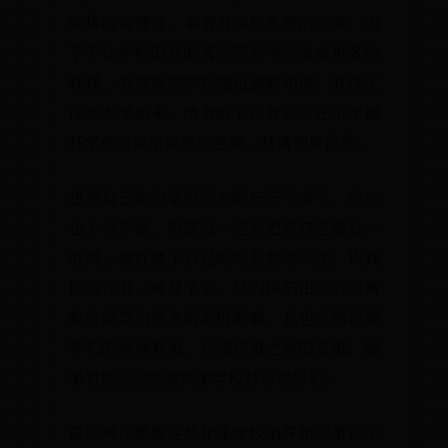
安排的合理性，本着对学校负责的
了不让学校因我的离开而对学生造
耽误，我郑重向学校提出辞职申请
作到本学期末。所有的工作我将会
开学前交接给接班的老师。恳请领
想想自己能为学校效力的日子不多
也十分不舍，但是我一定会把好自
班岗，做好属于自己的所有教学工
批改作业，辅导学生，尽力降低由
职给同学们带来的消极影响。我也
导们的谆谆教诲，珍惜同事之间的
果有机会会经常回来学校拜访领导
最后再次感谢这些年来学校领导和