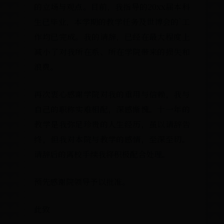
的立场与观点。目前，我指导的20xx届
生已毕业，本学期的教学任务及世博会的
作均已完成。我的请辞，已经在最大程
减小了对我所在系、所在学院带来的损
浪费。
再次衷心感谢学院对我的重用与信赖，
自己的职称实难相配，深感惭愧。十一
教学是我弥足珍贵的人生经历，虽以请
终，但我对本院与教学的感情，至深至
请辞后的离校手续我将积极配合处理。
预先感谢院领导予以批准。
此致