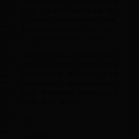
在我们学习的过程中，教会我们做人的道理
和义务，可能我们刚开始回蒙蒙懂懂，相信
有一天会明白。很多次的外出培训，在我的.
教育路上也增添的很多知识，这一切的一
切，我都会记得是你们给的，由衷感谢!
提前三个月上交辞呈，这样你有时间去找合
适的人来填补我的空缺，同时我也会尽量协
助新人的工作交接。 再此也希望王xx不要给
自己那么大的压力，要让自己带自由和快乐
的生活，多给老师引路，道路是她们自己走
出来的。希望幼子越来越好!
XXX
20xx年X月X日