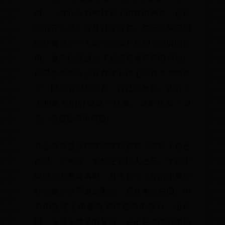
境，一度让我有种找到了依靠的
边我开心地工作并且学习着。然
的环境对于个人能力的'提升起到
用，虽然已经通过了高级教师职
但是总感觉自己在教学工作上没
步，因此我想趁现在，自己还年
志和精力的时候换个环境，重新
我。希望能有所突破。
我也很清楚这时候向学校辞职于学
都是一个考验，学校正值用人之际
间突然有教师离职，对于教学工作
行有着非常严重的影响，而且考试
有的准备工作都在紧锣密鼓的进
题，准备小章节的复习，也正是考