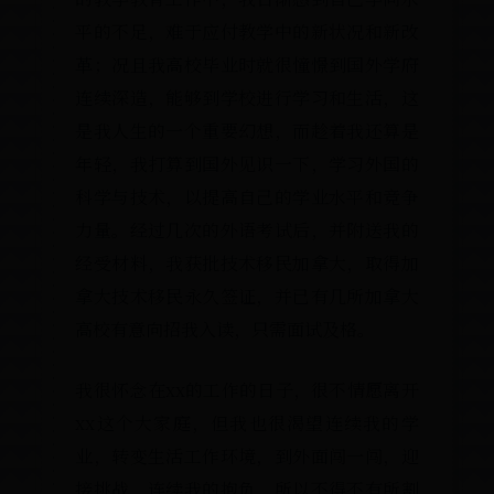
平的不足，难于应付教学中的新状况和新改
革；况且我高校毕业时就很憧憬到国外学府
连续深造，能够到学校进行学习和生活，这
是我人生的一个重要幻想，而趁着我还算是
年轻，我打算到国外见识一下，学习外国的
科学与技术，以提高自己的学业水平和竞争
力量。经过几次的外语考试后，并附送我的
经受材料，我获批技术移民加拿大，取得加
拿大技术移民永久签证，并已有几所加拿大
高校有意向招我入读，只需面试及格。
我很怀念在xx的工作的日子，很不情愿离开
xx这个大家庭，但我也很渴望连续我的学
业，转变生活工作环境，到外面闯一闯，迎
接挑战，连续我的抱负，所以不得不有所割