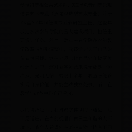
参与组建视公共艺术系，XX年负责创
装置艺术专业（原景观造型艺术专业）
XX至XX年间任该专业教研室主任。这
我还多次参与学院的重大建设项目，担
要设计任务。然而，数年来在学院多次
学改革与科系调整中，我逐渐迷失了自
位置与目标。这种处境也让自己处在极
动迷茫之中，这对教学资源来说无疑是
浪费。光阴无情，转眼十余年，我亟盼
实现自身价值，并能主动独立处事，而
教学与改革中将自己荒废。
我的请辞是出于我对教学体制的不适应
不愿适应。在当前提倡自由民主和谐的
境下，我个人希望能在某些事物上持有