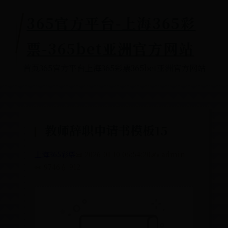
365官方平台-上海
票-365bet亚洲
首页
365官方平台
上海365彩票
365
教师辞职申请书模板
上海365彩票
📜 2026-01-10 06:54:20
👀 9746
💧 912