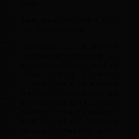
您们好!
很抱歉，我辜负了领导对我的期望
原因，不得不向领导提出辞职。
自10年8月来到八一以来，我一直
校的各方面的帮助，尤其是学校领
长，对我工作和生活都很关心，对
恩不尽的。刚大学毕业时，我由一
了一位光荣的`人民教师，对教师这
既熟悉又陌生。记得在我来校的当
到了学校领导和同事们的欢迎，心
常的温暖;教学工作也是无私的将许
验传授给我。从备课到讲解，从和
到批改作业，从教态到板书设计，