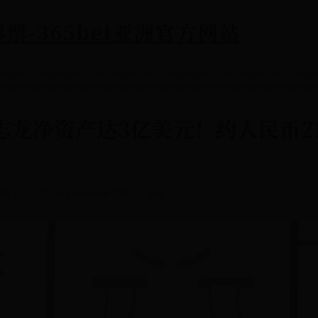
票-365bet亚洲官方网站
龙净资产达3亿美元！约人民币21
 21:24:53
✍️ admin
👀 5802
💧 481