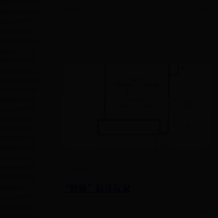
09-08
💨 3530
上海365彩票
“野蜂”最佳玩家
08-01
💨 5647