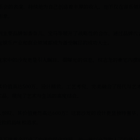
乐会的表演，持续地为自己创造着丰厚的收入。他不仅在音乐领
形象。
列主要品牌如香奈儿、宝马等展开了战略性的合作，通过品牌代
在娱乐产业和商业领域都成为备受瞩目的成功人士。
龙家中的沙发更是引人瞩目。据曝光的信息，权志龙的豪宅内摆
价值高达500万，设计精致、工艺考究，完美融合了现代与艺
术品，展现了艺术与生活的高度结合。
惊叹，其价值竟然高达600万！这套沙发的设计更显独特奢华
极致的品味和追求。
谓是不惜重金打造了宏伟的居住空间。他一举以全款购入了价值16