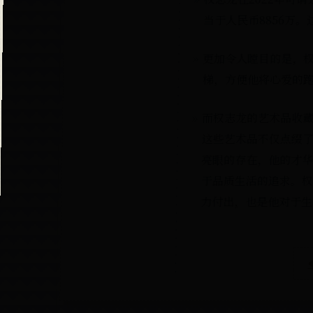
当于人民币8856万
更加令人瞠目的是，
梯，方便他将心爱的跑
而权志龙的艺术品收藏
这些艺术品不仅点缀了
亮眼的存在，他的才华
于品质生活的追求。权
力付出，也是他对于生