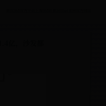
首页
365官方平台
上海365彩票
365bet亚洲官方网站
.4亿，沙发都