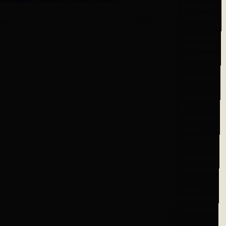
08-13
💨 2997