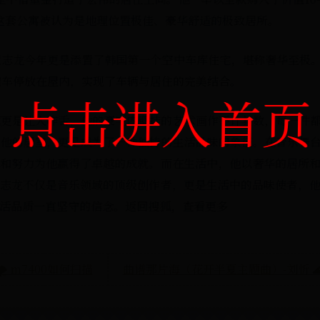
。这套公寓被认为是地理位置极佳、豪华舒适的极致居所。
权志龙今年更是添置了韩国第一个空中车库住宅，堪称奢华至极
车停放在屋内，实现了车辆与居住的完美结合。
点击进入首页
更是让人咋舌，他的豪宅内壁挂的艺术画作不计其数，每一件
他的居室，更是成为了一种独特的生活品味的象征。在音乐舞
和努力为他赢得了卓越的成就。而在生活中，他以奢华的居所
志龙不仅是音乐领域的顶级创作者，更是生活中的品味使者，
活品质一直坚守的信念。返回搜狐，查看更多
🌪️ m7400如何扫描
曲谱那片海（花开半夏主题曲）-刘忻 