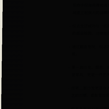
乐特许权使用费和音
域建立起强大的品牌
权志龙还成功与一系
的商业版图。这使他
通过翻查发现，权志
极。
第一套沙发，据悉，其
是家具，更是一件艺
而第二套沙发更是令人
艺的打磨，都彰显出
权志龙在2022年可