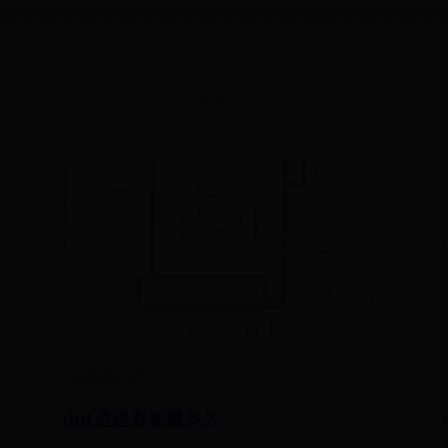
365官方平台
dnf遗迹套要做多久