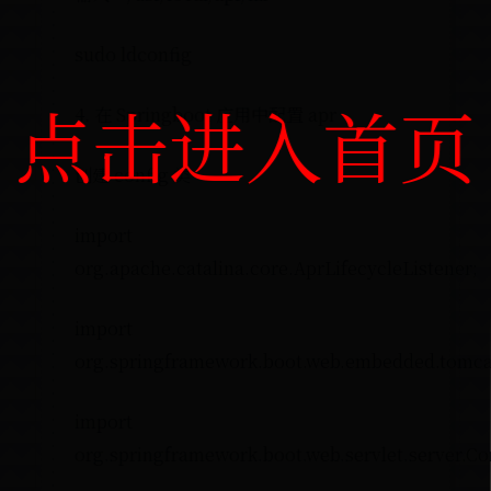
sudo ldconfig
点击进入首页
4. 在 Springboot 应用中配置 apr
创建 config 类
import
org.apache.catalina.core.AprLifecycleListener;
import
org.springframework.boot.web.embedded.tomca
import
org.springframework.boot.web.servlet.server.C