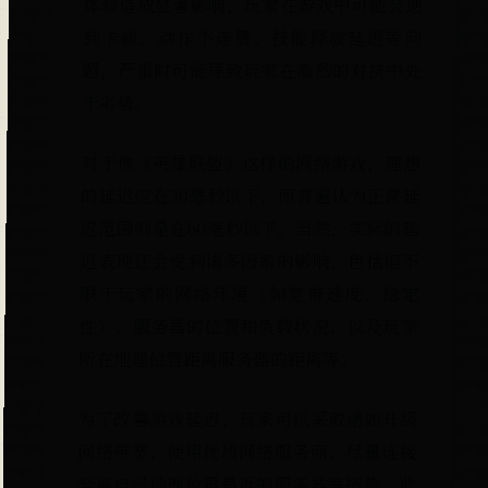
体验造成显著影响，玩家在游戏中可能会遇
到卡顿、动作不连贯、技能释放延迟等问
题，严重时可能导致玩家在激烈的对抗中处
于劣势。
对于像《英雄联盟》这样的网络游戏，理想
的延迟应在30毫秒以下，而普遍认为正常延
迟范围则是在60毫秒以下。当然，实际的延
迟表现还会受到诸多因素的影响，包括但不
限于玩家的网络环境（如宽带速度、稳定
性），服务器的位置和负载状况，以及玩家
所在地理位置距离服务器的距离等。
为了改善游戏延迟，玩家可以采取诸如升级
网络带宽、使用优质网络服务商、尽量连接
至离自己地理位置最近的服务器等措施。此