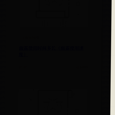
上海365彩票
面霜使用时间多长（面霜使用速
度）
07-07
💨 6489