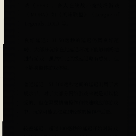
戏（FPS）、多人在线战斗竞技场游戏
（MOBA）如《英雄联盟》（League of
Legends, LOL）等。
良好延迟：31-50毫秒的延迟仍属良好范
畴，大部分玩家在此延迟环境下能够顺畅地
进行游戏，虽然相比顶级延迟略有感知，但
不影响整体游戏体验。
普通延迟：51-100毫秒之间的延迟则属于常
规水平，对于大部分网络游戏来说是可以接
受的，但在需要精确操作和快速响应的游戏
中，玩家可能会注意到轻微的操作滞后感。
较差延迟：超过100毫秒的延迟开始对游戏