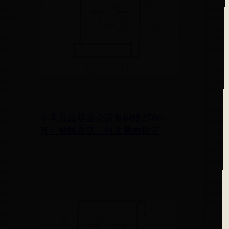
上海365彩票
小米公益基金会宣布捐赠2500
万：驰援北京、河北暴雨救灾
07-03
💨 4450