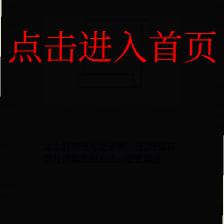
点击进入首页
上海365彩票
怎么打印图片更清晰？这2种提高
图片清晰度的方法一定要知道
07-01
💨 4152