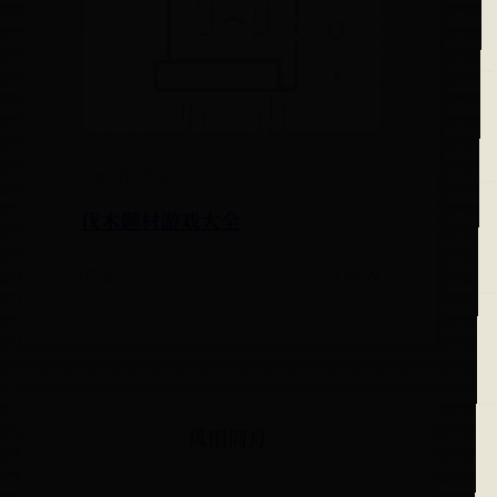
365官方平台
伐木题材游戏大全
07-12
💨 9859
风雨同舟