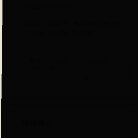
十七合韻 沓小韻 定母
上古音沓：黄侃系统：透母 合部; 定母 合部
王力系统：透母 緝部; 定母 緝部
🌪️ 2025年十大火
五寸手机等
车票订票查询平台
于多少厘米
🌊
风雨相关