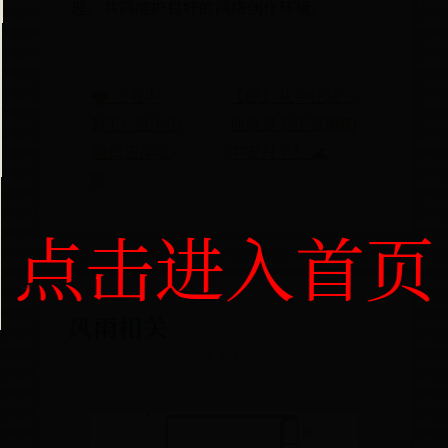
理，共同维护良好的网络创作环境。
🌪️ 《我叫
【原】从今往后，
MT》橙卡价
他就是名正言顺的
值和选择攻
宇宙丹了！ 🌊
略
点击进入首页
风雨相关