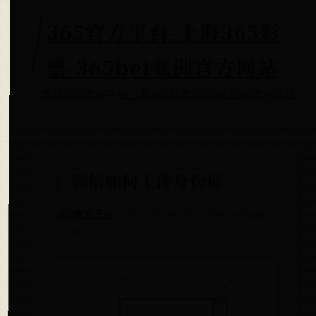
365官方平台-上海365彩
票-365bet亚洲官方网站
首页
365官方平台
上海365彩票
365bet亚洲官方网站
微信如何上传身份证
365官方平台
📜 2025-10-06 20:17:59
✍️ admin
👀 6876
💧 672