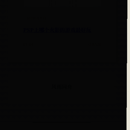
365官方平台
PSP上哪个火影的游戏最好玩
07-04
💨 8520
风雨同舟