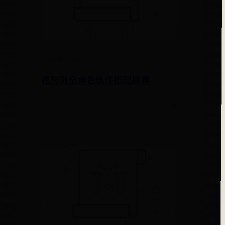
365官方平台
花与剑全角色伙伴搭配推荐
10-04
💨 1958