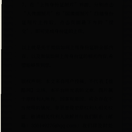
7、在“上传身份证照片”界面，分别点击
“人像面照片”和“国徽面照片”扫描身份
证照片上传后，点击页面最下方的“提
交”，即可完成身份证的上传。
以上就是关于微信如何上传身份证的全部内
容，以及微信如何上传身份证的相关内容,希
望能够帮到您。
版权声明：本文来自用户投稿，不代表【推
酷网】立场，本平台所发表的文章、图片属
于原权利人所有，因客观原因，或会存在不
当使用的情况，非恶意侵犯原权利人相关权
益，敬请相关权利人谅解并与我们联系（邮
箱：350149276@qq.com）我们将及时处