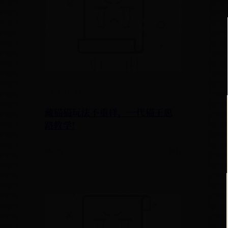
365官方平台
藏猫猫玩法不重样，一代猫王思
路教学!
08-28
💨 1611