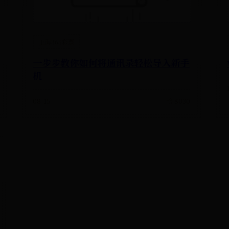
上海365彩票
一步步教你如何将通讯录轻松导入新手
机
08-15
💨 8030