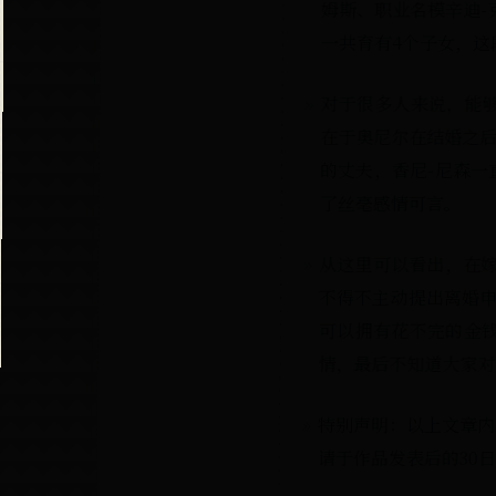
姆斯、职业名模辛迪-
一共育有4个子女，这
对于很多人来说，能够
在于奥尼尔在结婚之后
的丈夫，香尼-尼森一
了丝毫感情可言。
从这里可以看出，在嫁
不得不主动提出离婚申
可以拥有花不完的金钱
情，最后不知道大家对
特别声明：以上文章内
请于作品发表后的30