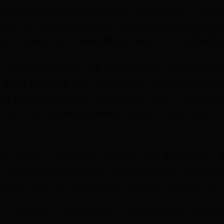
很长时间里都流传着一句话，那就是“得中锋者得天下”，队内
体实力，纵观NBA联盟历史上，最具统治力的中锋无疑就是
4次夺得NBA总冠军，巅峰时期统治力堪比乔丹，攻防两端都有
，他从13岁开始打篮球，依靠出色的篮球天赋，在1992年参加
，职业生涯开启于魔术队，初进NBA联盟，奥尼尔虽然技术粗
身于NBA顶级中锋行列，在和奥拉朱旺、尤因、大卫-罗宾逊
之后，奥尼尔迎来职业生涯巅峰，带队取得了3连冠，后来又
为“柴油机”，绰号大鲨鱼，可见他是一位力量超强的男人，
，体重常年保持在300斤以上，这使得奥尼尔在进行身体对抗
至400斤以上，那么与400斤的奥尼尔结婚是什么感觉呢？我们
星，奥尼尔是一位十分风流的男人，职业生涯中交往了多任女