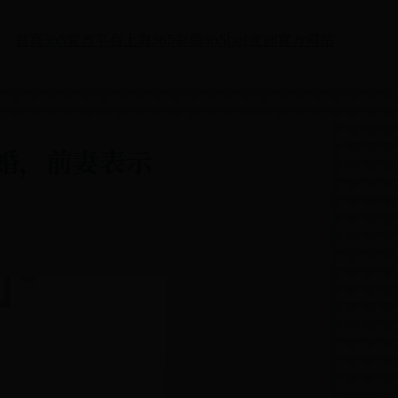
首页
365官方平台
上海365彩票
365bet亚洲官方网站
婚，前妻表示