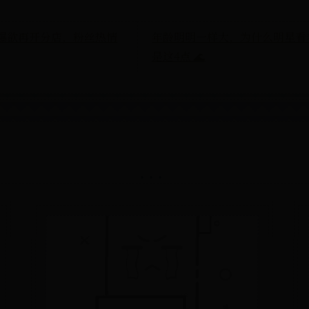
意火爆欲再开分店，粉丝热情
年龄明明一样大，为什么明星看
是这4点 🌊