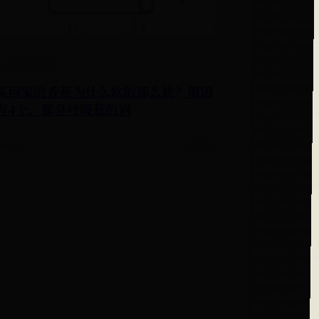
365官方平台
买回家的香蕉为什么软的那么快？原因
有4个，都是呼吸惹的祸
06-29
💨 2975