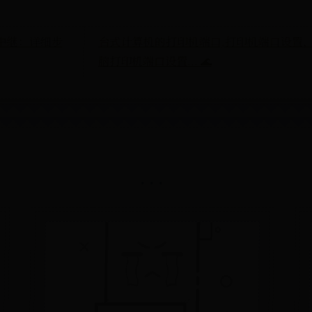
做中继：详细步
台式计算机的打印机端口,打印机端口设置
脑打印机端口设置... 🌊