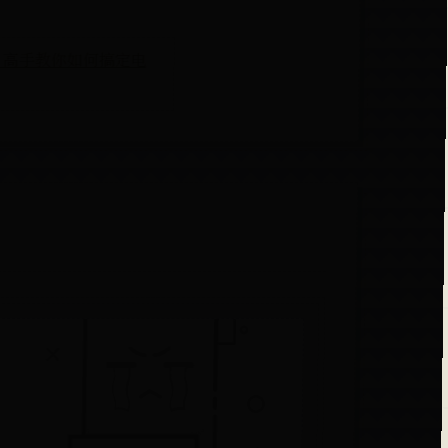
，高手教你如何搞定电