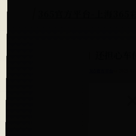
365官方平台-上海365彩
还担心车位
365官方平台
📜 2025-07-01