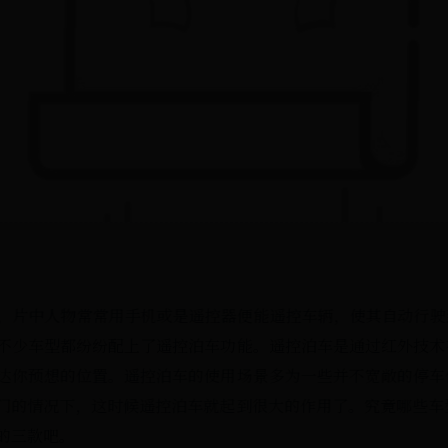
，片中人物常常用手机或是遥控器便能遥控车辆，使其自动行驶
不少车型都纷纷配上了遥控泊车功能。遥控泊车是通过红外技术
达你预想的位置。遥控泊车的使用场景多为一些并不宽敞的停车
门的情况下，这时候遥控泊车就起到很大的作用了。究竟哪些车
的三款吧。