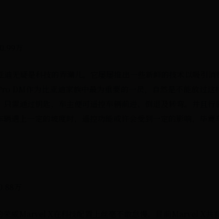
.99万
亚迪无疑是科技的弄潮儿。它屡屡推出一些新鲜的技术以吸引消
ro DM作为比亚迪家族中最为重要的一员，自然是不能放过这
。只需通过钥匙，车主便可遥控车辆前进、倒退及转弯。并且行
车辆遇上一定的坡度时，遥控功能或许会受到一定的影响，毕竟
.88万
荣威Marvel X在科技配置上丝毫不敢怠慢。目前Marvel X