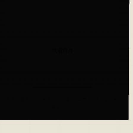
06-28
💨 2774
风雨同舟
风雨中坚守 · 365官方平台-上海365彩票-365bet亚洲官
方网站 © 2088