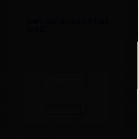
上海365彩票
克和毫升的换算(1克等于多少毫升
ml换算)
06-28
💨 8422
上海365彩票