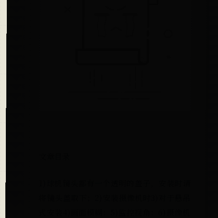
文章目录
1)球机镜头都有一个透明的盖子，安装时请
将镜头盖取下；2)安装摄像机时3)对于悬吊
式安装4)画面模糊：5)监控视角：6)摄像机