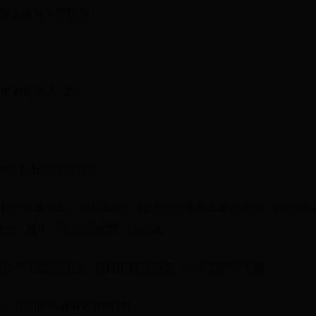
世界大学排名）
收入: 2%
世界大学排名）
排名指标，可以看出：THE的考量基本都在教学、研究环境和研
属于“传统学霸型”的榜单。
路线的话，THE的排名则是一个不错的参考哦~
们再来看看具体情况！