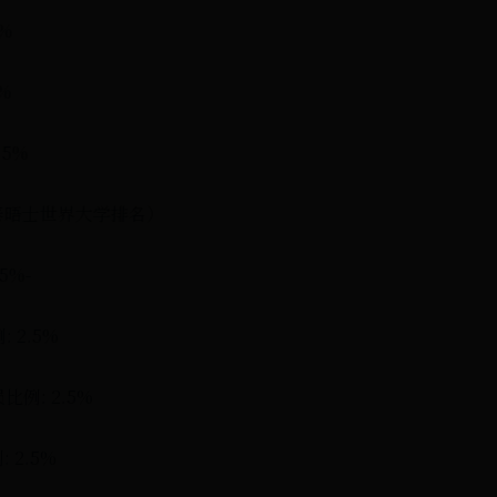
世界大学排名）
.5%