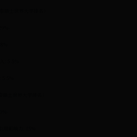
世界大学排名）
%
世界大学排名）
: 15%