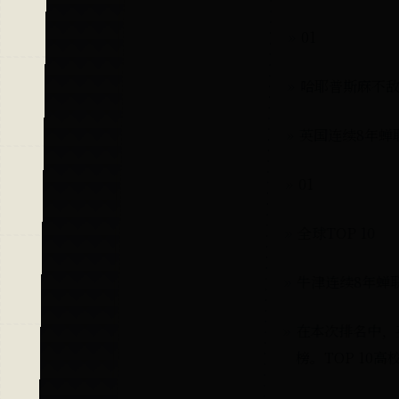
01
哈耶普斯麻不敌牛津
英国连续8年蝉联世界
01
全球TOP 10
牛津连续8年蝉联世界
在本次排名中，英美高
榜。TOP 10高校