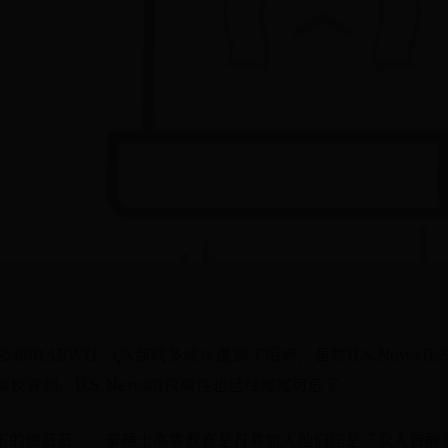
U、QS都或多或少遭到了诟病，虽然U.S.News还没公布世
S.News的权威性也已经岌岌可危了...
——泰晤士高等教育是打算加入他们还是“众人皆醉我独醒 举世