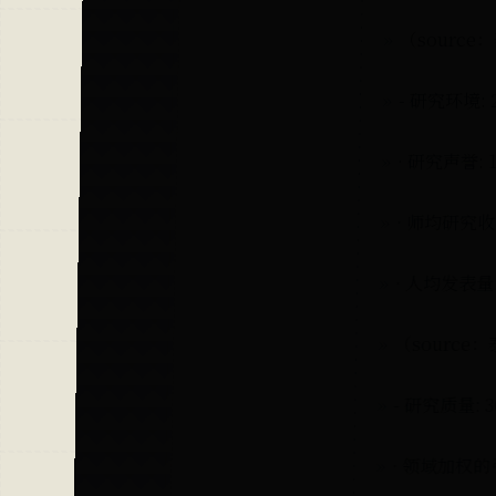
（source：泰晤士
- 研究环境: 29%-
· 研究声誉: 18%
· 师均研究收入: 5.5
· 人均发表量: 5.5%
（source：泰晤士
- 研究质量: 30%-
· 领域加权的引用影响力