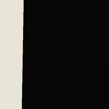
不过此前公布的ARW
各大美国高校背刺，U.
不知道剩下的独苗苗